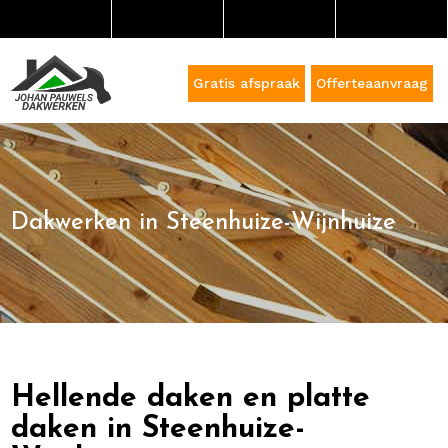
Gratis afspraak
Offerteaanvraag
Dakwerken in Steenhuize-Wijnhuize
Hellende daken en platte
daken in Steenhuize-