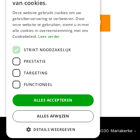
van cookies.
Deze website gebruikt cookies om uw
gebruikerservaring te verbeteren. Door
Contacteer ons vrijblijvend!
onze website te gebruiken, stemt u in met
alle cookies in overeenstemming met ons
Cookiebeleid.
Lees verder
STRIKT NOODZAKELIJK
PRESTATIE
TARGETING
FUNCTIONEEL
ALLES ACCEPTEREN
ALLES AFWIJZEN
DETAILS WEERGEVEN
© Dakwerken Pauwels
-
Siriusstraat 5
-
9030 Mariakerke
-