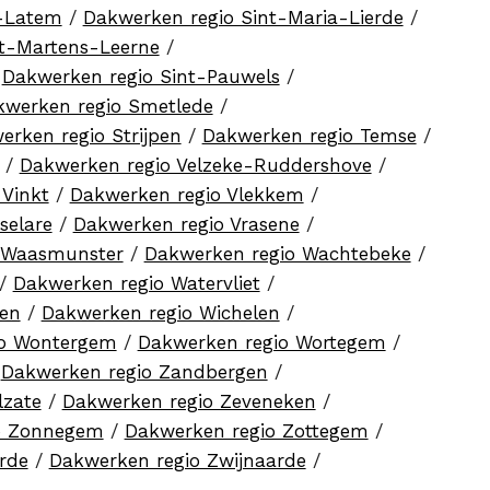
a-Latem
/
Dakwerken regio Sint-Maria-Lierde
/
nt-Martens-Leerne
/
/
Dakwerken regio Sint-Pauwels
/
kwerken regio Smetlede
/
erken regio Strijpen
/
Dakwerken regio Temse
/
/
Dakwerken regio Velzeke-Ruddershove
/
 Vinkt
/
Dakwerken regio Vlekkem
/
selare
/
Dakwerken regio Vrasene
/
 Waasmunster
/
Dakwerken regio Wachtebeke
/
/
Dakwerken regio Watervliet
/
ren
/
Dakwerken regio Wichelen
/
io Wontergem
/
Dakwerken regio Wortegem
/
/
Dakwerken regio Zandbergen
/
lzate
/
Dakwerken regio Zeveneken
/
o Zonnegem
/
Dakwerken regio Zottegem
/
rde
/
Dakwerken regio Zwijnaarde
/