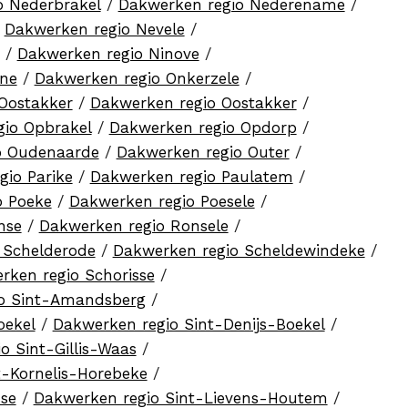
o Nederbrakel
/
Dakwerken regio Nederename
/
/
Dakwerken regio Nevele
/
/
Dakwerken regio Ninove
/
ene
/
Dakwerken regio Onkerzele
/
Oostakker
/
Dakwerken regio Oostakker
/
gio Opbrakel
/
Dakwerken regio Opdorp
/
o Oudenaarde
/
Dakwerken regio Outer
/
gio Parike
/
Dakwerken regio Paulatem
/
o Poeke
/
Dakwerken regio Poesele
/
nse
/
Dakwerken regio Ronsele
/
 Schelderode
/
Dakwerken regio Scheldewindeke
/
rken regio Schorisse
/
o Sint-Amandsberg
/
oekel
/
Dakwerken regio Sint-Denijs-Boekel
/
o Sint-Gillis-Waas
/
t-Kornelis-Horebeke
/
se
/
Dakwerken regio Sint-Lievens-Houtem
/