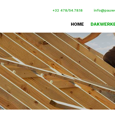
+32 478/54.78.18
info@pauwe
HOME
DAKWERK