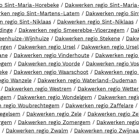
o Sint-Maria-Horebeke
/
Dakwerken regio Sint-Mari
ken regio Sint-Martens-Latem
/
Dakwerken regio Si
 regio Sint-Niklaas
/
Dakwerken regio Sint-Niklaas
dinge
/
Dakwerken regio Smeerebbe-Vloerzegem
/
Da
eenhuize-Wijnhuize
/
Dakwerken regio Stekene
/
Dakw
ergen
/
Dakwerken regio Ursel
/
Dakwerken regio Ursel
ane
/
Dakwerken regio Vinderhoute
/
Dakwerken regio
kegem
/
Dakwerken regio Voorde
/
Dakwerken regio Vos
eke
/
Dakwerken regio Waarschoot
/
Dakwerken regio
egio Wanzele
/
Dakwerken regio Waterland-Oudeman
/
Dakwerken regio Westrem
/
Dakwerken regio Wette
lgem
/
Dakwerken regio Wondelgem
/
Dakwerken reg
 regio Woubrechtegem
/
Dakwerken regio Zaffelare
Zegelsem
/
Dakwerken regio Zele
/
Dakwerken regio Ze
ergem
/
Dakwerken regio Zomergem
/
Dakwerken regi
/
Dakwerken regio Zwalm
/
Dakwerken regio Zwijnaa