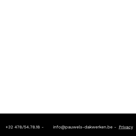
+32 478/54.78.18
-
info@pauwels-dakwerken.be
-
Privacy