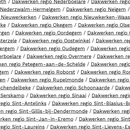
eth
/
Dakwerken regio Nederboelare
/
Dakwerken regi
o Nederzwalm-Hermelgem
/
Dakwerken regio Neigem
 Nieuwerkerken
/
Dakwerken regio Nieuwkerken-Waas
rke
/
Dakwerken regio Okegem
/
Dakwerken regio Ols
rgen
/
Dakwerken regio Oordegem
/
Dakwerken regio 
terzele
/
Dakwerken regio Oostwinkel
/
Dakwerken re
tergem
/
Dakwerken regio Oudegem
/
Dakwerken regi
erboelare
/
Dakwerken regio Overmere
/
Dakwerken re
en regio Petegem-aan-de-Schelde
/
Dakwerken regi
egem
/
Dakwerken regio Roborst
/
Dakwerken regio Ro
ien
/
Dakwerken regio Rupelmonde
/
Dakwerken regio
Schendelbeke
/
Dakwerken regio Schoonaarde
/
Dakwe
 Serskamp
/
Dakwerken regio Sinaai
/
Dakwerken regi
egio Sint-Antelinks
/
Dakwerken regio Sint-Blasius-B
n regio Sint-Gillis-bij-Dendermonde
/
Dakwerken regi
rken regio Sint-Jan-in-Eremo
/
Dakwerken regio Sin
egio Sint-Laureins
/
Dakwerken regio Sint-Lievens-Es