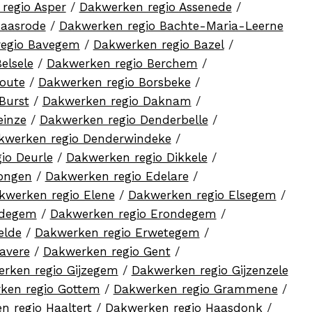
regio Asper
/
Dakwerken regio Assenede
/
Baasrode
/
Dakwerken regio Bachte-Maria-Leerne
regio Bavegem
/
Dakwerken regio Bazel
/
elsele
/
Dakwerken regio Berchem
/
oute
/
Dakwerken regio Borsbeke
/
Burst
/
Dakwerken regio Daknam
/
einze
/
Dakwerken regio Denderbelle
/
kwerken regio Denderwindeke
/
io Deurle
/
Dakwerken regio Dikkele
/
ongen
/
Dakwerken regio Edelare
/
kwerken regio Elene
/
Dakwerken regio Elsegem
/
odegem
/
Dakwerken regio Erondegem
/
elde
/
Dakwerken regio Erwetegem
/
avere
/
Dakwerken regio Gent
/
rken regio Gijzegem
/
Dakwerken regio Gijzenzele
ken regio Gottem
/
Dakwerken regio Grammene
/
n regio Haaltert
/
Dakwerken regio Haasdonk
/