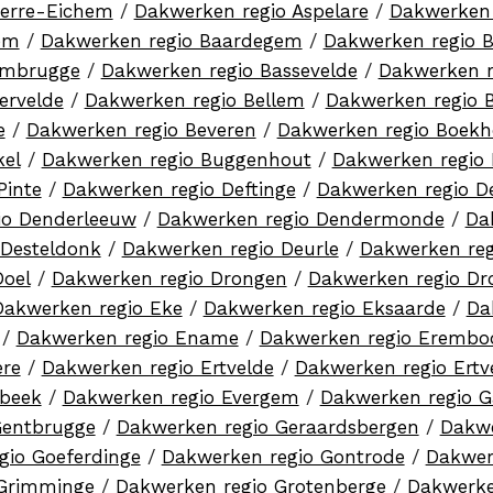
terre-Eichem
/
Dakwerken regio Aspelare
/
Dakwerken 
em
/
Dakwerken regio Baardegem
/
Dakwerken regio 
ambrugge
/
Dakwerken regio Bassevelde
/
Dakwerken 
ervelde
/
Dakwerken regio Bellem
/
Dakwerken regio B
e
/
Dakwerken regio Beveren
/
Dakwerken regio Boekh
kel
/
Dakwerken regio Buggenhout
/
Dakwerken regio 
Pinte
/
Dakwerken regio Deftinge
/
Dakwerken regio D
io Denderleeuw
/
Dakwerken regio Dendermonde
/
Da
 Desteldonk
/
Dakwerken regio Deurle
/
Dakwerken reg
Doel
/
Dakwerken regio Drongen
/
Dakwerken regio Dr
Dakwerken regio Eke
/
Dakwerken regio Eksaarde
/
Da
/
Dakwerken regio Ename
/
Dakwerken regio Eremb
ere
/
Dakwerken regio Ertvelde
/
Dakwerken regio Ertv
rbeek
/
Dakwerken regio Evergem
/
Dakwerken regio G
Gentbrugge
/
Dakwerken regio Geraardsbergen
/
Dakwe
gio Goeferdinge
/
Dakwerken regio Gontrode
/
Dakwer
 Grimminge
/
Dakwerken regio Grotenberge
/
Dakwerke