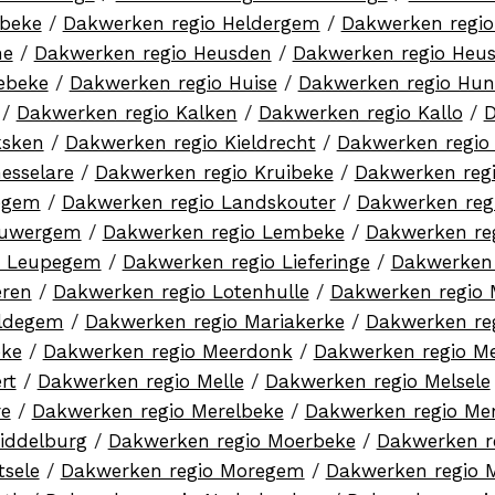
sbeke
/
Dakwerken regio Heldergem
/
Dakwerken regi
ne
/
Dakwerken regio Heusden
/
Dakwerken regio Heu
ebeke
/
Dakwerken regio Huise
/
Dakwerken regio Hu
/
Dakwerken regio Kalken
/
Dakwerken regio Kallo
/
D
ksken
/
Dakwerken regio Kieldrecht
/
Dakwerken regio 
esselare
/
Dakwerken regio Kruibeke
/
Dakwerken reg
egem
/
Dakwerken regio Landskouter
/
Dakwerken reg
euwergem
/
Dakwerken regio Lembeke
/
Dakwerken re
o Leupegem
/
Dakwerken regio Lieferinge
/
Dakwerken 
eren
/
Dakwerken regio Lotenhulle
/
Dakwerken regio
aldegem
/
Dakwerken regio Mariakerke
/
Dakwerken re
eke
/
Dakwerken regio Meerdonk
/
Dakwerken regio M
rt
/
Dakwerken regio Melle
/
Dakwerken regio Melsele
re
/
Dakwerken regio Merelbeke
/
Dakwerken regio Me
iddelburg
/
Dakwerken regio Moerbeke
/
Dakwerken r
sele
/
Dakwerken regio Moregem
/
Dakwerken regio 