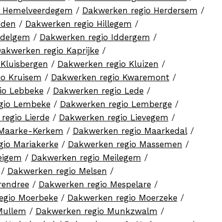
o Hemelveerdegem
/
Dakwerken regio Herdersem
/
sden
/
Dakwerken regio Hillegem
/
ndelgem
/
Dakwerken regio Iddergem
/
akwerken regio Kaprijke
/
Kluisbergen
/
Dakwerken regio Kluizen
/
io Kruisem
/
Dakwerken regio Kwaremont
/
io Lebbeke
/
Dakwerken regio Lede
/
gio Lembeke
/
Dakwerken regio Lemberge
/
regio Lierde
/
Dakwerken regio Lievegem
/
 Maarke-Kerkem
/
Dakwerken regio Maarkedal
/
gio Mariakerke
/
Dakwerken regio Massemen
/
eigem
/
Dakwerken regio Meilegem
/
/
Dakwerken regio Melsen
/
rendree
/
Dakwerken regio Mespelare
/
egio Moerbeke
/
Dakwerken regio Moerzeke
/
Mullem
/
Dakwerken regio Munkzwalm
/