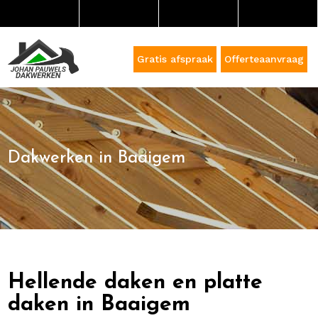
Gratis afspraak
Offerteaanvraag
Dakwerken in Baaigem
Hellende daken en platte
daken in Baaigem