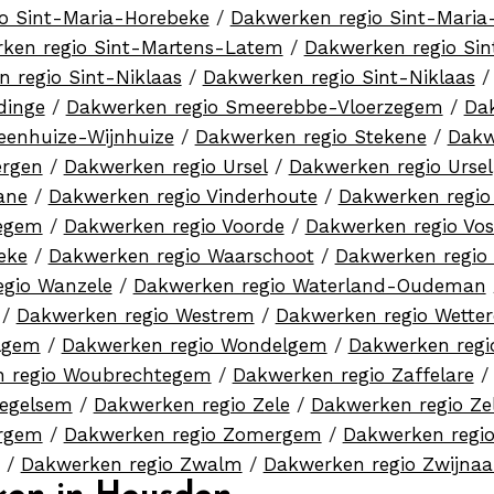
o Sint-Maria-Horebeke
/
Dakwerken regio Sint-Mari
ken regio Sint-Martens-Latem
/
Dakwerken regio Si
 regio Sint-Niklaas
/
Dakwerken regio Sint-Niklaas
dinge
/
Dakwerken regio Smeerebbe-Vloerzegem
/
Da
eenhuize-Wijnhuize
/
Dakwerken regio Stekene
/
Dakw
ergen
/
Dakwerken regio Ursel
/
Dakwerken regio Ursel
ane
/
Dakwerken regio Vinderhoute
/
Dakwerken regio
kegem
/
Dakwerken regio Voorde
/
Dakwerken regio Vos
eke
/
Dakwerken regio Waarschoot
/
Dakwerken regio
egio Wanzele
/
Dakwerken regio Waterland-Oudeman
/
Dakwerken regio Westrem
/
Dakwerken regio Wette
lgem
/
Dakwerken regio Wondelgem
/
Dakwerken reg
 regio Woubrechtegem
/
Dakwerken regio Zaffelare
Zegelsem
/
Dakwerken regio Zele
/
Dakwerken regio Ze
ergem
/
Dakwerken regio Zomergem
/
Dakwerken regi
/
Dakwerken regio Zwalm
/
Dakwerken regio Zwijnaa