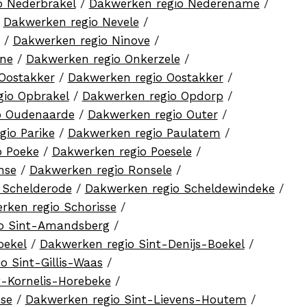
o Nederbrakel
/
Dakwerken regio Nederename
/
/
Dakwerken regio Nevele
/
/
Dakwerken regio Ninove
/
ene
/
Dakwerken regio Onkerzele
/
Oostakker
/
Dakwerken regio Oostakker
/
gio Opbrakel
/
Dakwerken regio Opdorp
/
o Oudenaarde
/
Dakwerken regio Outer
/
gio Parike
/
Dakwerken regio Paulatem
/
o Poeke
/
Dakwerken regio Poesele
/
nse
/
Dakwerken regio Ronsele
/
 Schelderode
/
Dakwerken regio Scheldewindeke
/
rken regio Schorisse
/
o Sint-Amandsberg
/
oekel
/
Dakwerken regio Sint-Denijs-Boekel
/
o Sint-Gillis-Waas
/
t-Kornelis-Horebeke
/
se
/
Dakwerken regio Sint-Lievens-Houtem
/