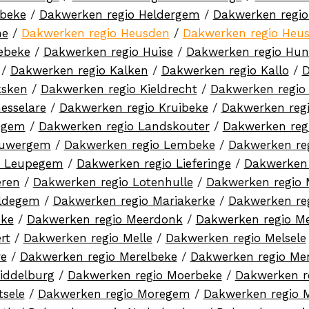
sbeke
/
Dakwerken regio Heldergem
/
Dakwerken regi
ne
/
Dakwerken regio Heusden
/
Dakwerken regio Heu
ebeke
/
Dakwerken regio Huise
/
Dakwerken regio Hu
/
Dakwerken regio Kalken
/
Dakwerken regio Kallo
/
D
ksken
/
Dakwerken regio Kieldrecht
/
Dakwerken regio 
esselare
/
Dakwerken regio Kruibeke
/
Dakwerken reg
egem
/
Dakwerken regio Landskouter
/
Dakwerken reg
euwergem
/
Dakwerken regio Lembeke
/
Dakwerken re
o Leupegem
/
Dakwerken regio Lieferinge
/
Dakwerken 
eren
/
Dakwerken regio Lotenhulle
/
Dakwerken regio
aldegem
/
Dakwerken regio Mariakerke
/
Dakwerken re
eke
/
Dakwerken regio Meerdonk
/
Dakwerken regio M
rt
/
Dakwerken regio Melle
/
Dakwerken regio Melsele
re
/
Dakwerken regio Merelbeke
/
Dakwerken regio Me
iddelburg
/
Dakwerken regio Moerbeke
/
Dakwerken r
sele
/
Dakwerken regio Moregem
/
Dakwerken regio 