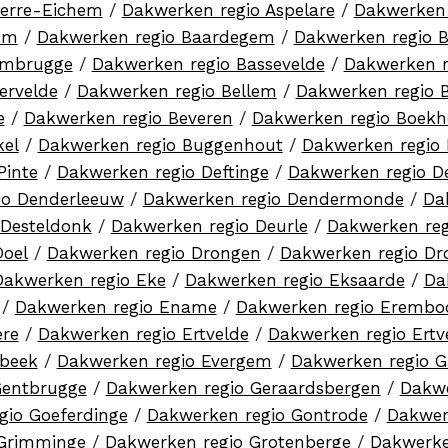
terre-Eichem
/
Dakwerken regio Aspelare
/
Dakwerken 
em
/
Dakwerken regio Baardegem
/
Dakwerken regio 
ambrugge
/
Dakwerken regio Bassevelde
/
Dakwerken 
ervelde
/
Dakwerken regio Bellem
/
Dakwerken regio B
e
/
Dakwerken regio Beveren
/
Dakwerken regio Boekh
kel
/
Dakwerken regio Buggenhout
/
Dakwerken regio 
Pinte
/
Dakwerken regio Deftinge
/
Dakwerken regio D
io Denderleeuw
/
Dakwerken regio Dendermonde
/
Da
 Desteldonk
/
Dakwerken regio Deurle
/
Dakwerken reg
Doel
/
Dakwerken regio Drongen
/
Dakwerken regio Dr
Dakwerken regio Eke
/
Dakwerken regio Eksaarde
/
Da
/
Dakwerken regio Ename
/
Dakwerken regio Eremb
ere
/
Dakwerken regio Ertvelde
/
Dakwerken regio Ertv
rbeek
/
Dakwerken regio Evergem
/
Dakwerken regio G
Gentbrugge
/
Dakwerken regio Geraardsbergen
/
Dakwe
gio Goeferdinge
/
Dakwerken regio Gontrode
/
Dakwer
 Grimminge
/
Dakwerken regio Grotenberge
/
Dakwerke