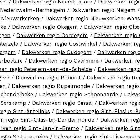
eth
/
Dakwerken regio Nederboelare
/
Dakwerken regi
o Nederzwalm-Hermelgem
/
Dakwerken regio Neigem
 Nieuwerkerken
/
Dakwerken regio Nieuwkerken-Waas
rke
/
Dakwerken regio Okegem
/
Dakwerken regio Ols
rgen
/
Dakwerken regio Oordegem
/
Dakwerken regio 
terzele
/
Dakwerken regio Oostwinkel
/
Dakwerken re
tergem
/
Dakwerken regio Oudegem
/
Dakwerken regi
erboelare
/
Dakwerken regio Overmere
/
Dakwerken re
en regio Petegem-aan-de-Schelde
/
Dakwerken regi
egem
/
Dakwerken regio Roborst
/
Dakwerken regio Ro
ien
/
Dakwerken regio Rupelmonde
/
Dakwerken regio
Schendelbeke
/
Dakwerken regio Schoonaarde
/
Dakwe
 Serskamp
/
Dakwerken regio Sinaai
/
Dakwerken regi
egio Sint-Antelinks
/
Dakwerken regio Sint-Blasius-B
n regio Sint-Gillis-bij-Dendermonde
/
Dakwerken regi
rken regio Sint-Jan-in-Eremo
/
Dakwerken regio Sin
egio Sint-Laureins
/
Dakwerken regio Sint-Lievens-Es