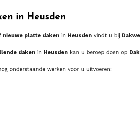
ken in Heusden
f
nieuwe platte daken
in
Heusden
vindt u bij
Dakwe
llende daken
in
Heusden
kan u beroep doen op
Dak
og onderstaande werken voor u uitvoeren: