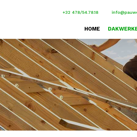
+32 478/54.78.18
info@pauwe
HOME
DAKWERK