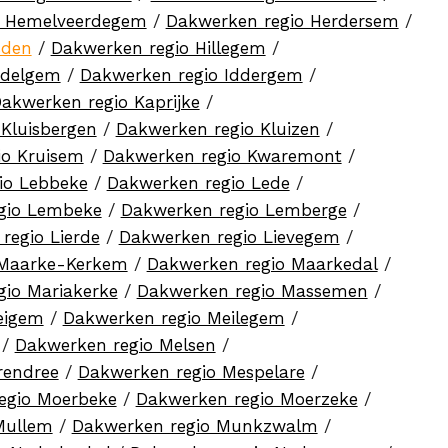
o Hemelveerdegem
/
Dakwerken regio Herdersem
/
sden
/
Dakwerken regio Hillegem
/
ndelgem
/
Dakwerken regio Iddergem
/
akwerken regio Kaprijke
/
Kluisbergen
/
Dakwerken regio Kluizen
/
io Kruisem
/
Dakwerken regio Kwaremont
/
io Lebbeke
/
Dakwerken regio Lede
/
gio Lembeke
/
Dakwerken regio Lemberge
/
regio Lierde
/
Dakwerken regio Lievegem
/
 Maarke-Kerkem
/
Dakwerken regio Maarkedal
/
gio Mariakerke
/
Dakwerken regio Massemen
/
eigem
/
Dakwerken regio Meilegem
/
/
Dakwerken regio Melsen
/
rendree
/
Dakwerken regio Mespelare
/
egio Moerbeke
/
Dakwerken regio Moerzeke
/
Mullem
/
Dakwerken regio Munkzwalm
/