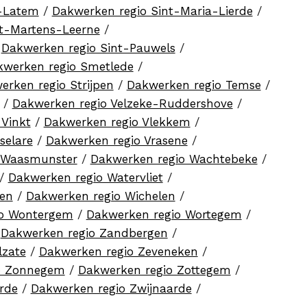
a-Latem
/
Dakwerken regio Sint-Maria-Lierde
/
nt-Martens-Leerne
/
/
Dakwerken regio Sint-Pauwels
/
kwerken regio Smetlede
/
erken regio Strijpen
/
Dakwerken regio Temse
/
/
Dakwerken regio Velzeke-Ruddershove
/
 Vinkt
/
Dakwerken regio Vlekkem
/
selare
/
Dakwerken regio Vrasene
/
 Waasmunster
/
Dakwerken regio Wachtebeke
/
/
Dakwerken regio Watervliet
/
ren
/
Dakwerken regio Wichelen
/
io Wontergem
/
Dakwerken regio Wortegem
/
/
Dakwerken regio Zandbergen
/
lzate
/
Dakwerken regio Zeveneken
/
o Zonnegem
/
Dakwerken regio Zottegem
/
rde
/
Dakwerken regio Zwijnaarde
/