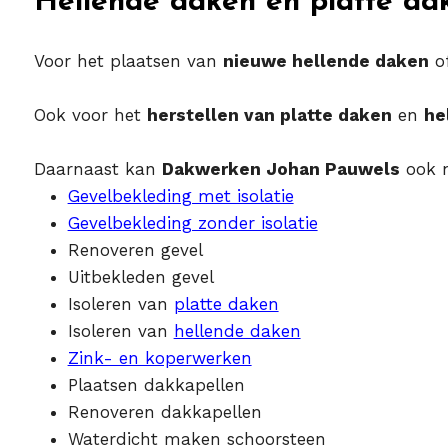
Hellende daken en platte da
Voor het plaatsen van
nieuwe hellende daken
o
Ook voor het
herstellen van platte daken
en
he
Daarnaast kan
Dakwerken Johan Pauwels
ook n
Gevelbekleding met isolatie
Gevelbekleding zonder isolatie
Renoveren gevel
Uitbekleden gevel
Isoleren van
platte daken
Isoleren van
hellende daken
Zink- en koperwerken
Plaatsen dakkapellen
Renoveren dakkapellen
Waterdicht maken schoorsteen