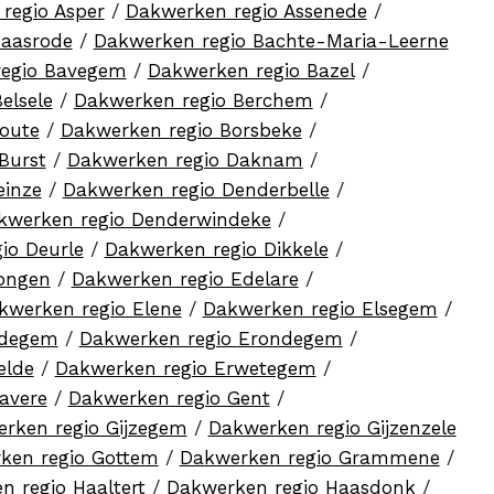
regio Asper
/
Dakwerken regio Assenede
/
Baasrode
/
Dakwerken regio Bachte-Maria-Leerne
regio Bavegem
/
Dakwerken regio Bazel
/
elsele
/
Dakwerken regio Berchem
/
oute
/
Dakwerken regio Borsbeke
/
Burst
/
Dakwerken regio Daknam
/
einze
/
Dakwerken regio Denderbelle
/
kwerken regio Denderwindeke
/
io Deurle
/
Dakwerken regio Dikkele
/
ongen
/
Dakwerken regio Edelare
/
kwerken regio Elene
/
Dakwerken regio Elsegem
/
odegem
/
Dakwerken regio Erondegem
/
elde
/
Dakwerken regio Erwetegem
/
avere
/
Dakwerken regio Gent
/
rken regio Gijzegem
/
Dakwerken regio Gijzenzele
ken regio Gottem
/
Dakwerken regio Grammene
/
n regio Haaltert
/
Dakwerken regio Haasdonk
/