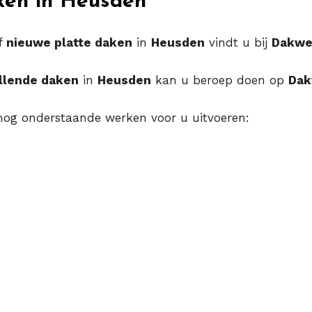
ken in Heusden
f
nieuwe platte daken
in
Heusden
vindt u bij
Dakwe
llende daken
in
Heusden
kan u beroep doen op
Dak
og onderstaande werken voor u uitvoeren: