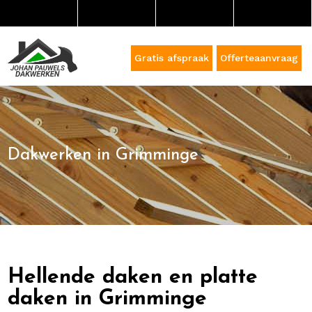
Gratis afspraak
Offerteaanvraag
Dakwerken in Grimminge
Hellende daken en platte
daken in Grimminge